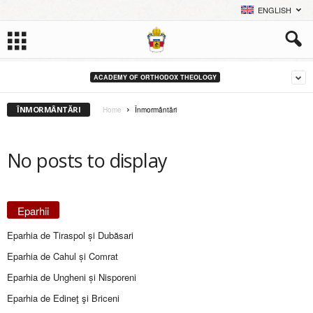
ENGLISH
ACADEMY OF ORTHODOX THEOLOGY
ÎNMORMÂNTĂRI
Home
Înmormântări
No posts to display
Eparhii
Eparhia de Tiraspol și Dubăsari
Eparhia de Cahul și Comrat
Eparhia de Ungheni și Nisporeni
Eparhia de Edineţ şi Briceni