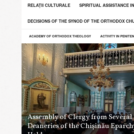
o
RELAȚII CULTURALE
SPIRITUAL ASSISTANCE I
l
i
DECISIONS OF THE SYNOD OF THE ORTHODOX C
a
C
h
ACADEMY OF ORTHODOX THEOLOGY
ACTIVITY IN PENITE
i
ş
i
n
ă
u
l
u
i
ş
i
a
Assembly of Clergy from Several
Î
Deaneries of the Chișinău Eparch
n
t