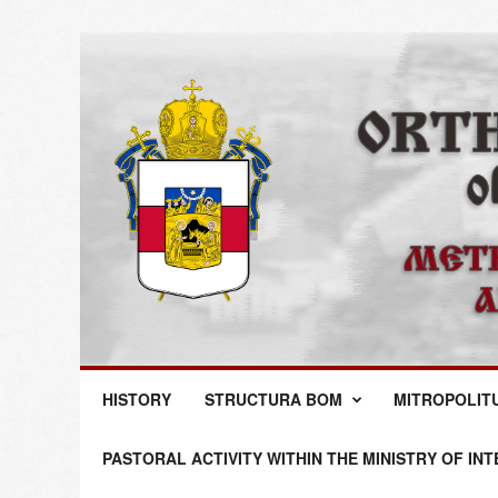
M
HISTORY
STRUCTURA BOM
MITROPOLIT
i
t
r
PASTORAL ACTIVITY WITHIN THE MINISTRY OF IN
o
p