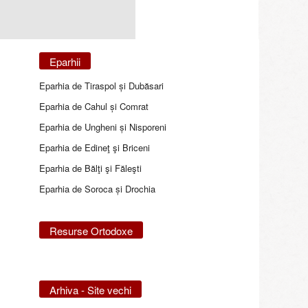
Eparhii
Eparhia de Tiraspol și Dubăsari
Eparhia de Cahul și Comrat
Eparhia de Ungheni și Nisporeni
Eparhia de Edineţ şi Briceni
Eparhia de Bălţi şi Făleşti
Eparhia de Soroca și Drochia
Resurse Ortodoxe
Arhiva - Site vechi