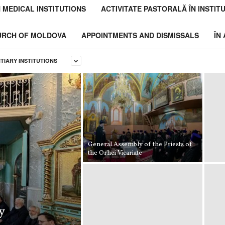
N MEDICAL INSTITUTIONS
ACTIVITATE PASTORALĂ ÎN INSTITU
HURCH OF MOLDOVA
APPOINTMENTS AND DISMISSALS
ÎN
NTIARY INSTITUTIONS
General Assembly of the Priests of
the Orhei Vicariate
y