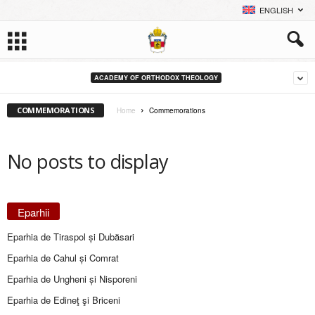
ENGLISH
ACADEMY OF ORTHODOX THEOLOGY
COMMEMORATIONS
Home
Commemorations
No posts to display
Eparhii
Eparhia de Tiraspol și Dubăsari
Eparhia de Cahul și Comrat
Eparhia de Ungheni și Nisporeni
Eparhia de Edineţ şi Briceni