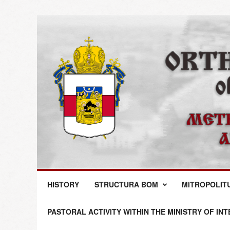
M
HISTORY
STRUCTURA BOM
MITROPOLIT
i
t
r
PASTORAL ACTIVITY WITHIN THE MINISTRY OF IN
o
p