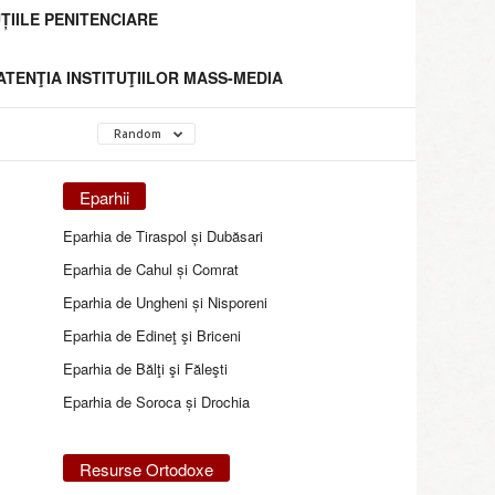
ȚIILE PENITENCIARE
 ATENŢIA INSTITUŢIILOR MASS-MEDIA
Random
Eparhii
Eparhia de Tiraspol și Dubăsari
Eparhia de Cahul și Comrat
Eparhia de Ungheni și Nisporeni
Eparhia de Edineţ şi Briceni
Eparhia de Bălţi şi Făleşti
Eparhia de Soroca și Drochia
Resurse Ortodoxe