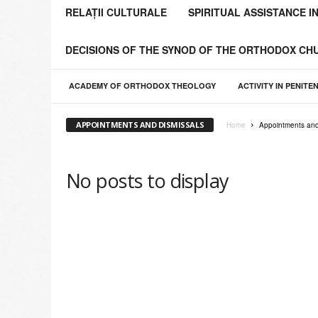
o
RELAȚII CULTURALE
SPIRITUAL ASSISTANCE I
l
i
DECISIONS OF THE SYNOD OF THE ORTHODOX C
a
C
h
ACADEMY OF ORTHODOX THEOLOGY
ACTIVITY IN PENITE
i
ş
APPOINTMENTS AND DISMISSALS
Home
Appointments and
i
n
ă
No posts to display
u
l
u
i
ş
i
a
Î
n
t