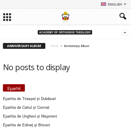
ENGLISH
ACADEMY OF ORTHODOX THEOLOGY
ANNIVERSARY ALBUM
Home
Anniversary Album
No posts to display
Eparhii
Eparhia de Tiraspol și Dubăsari
Eparhia de Cahul și Comrat
Eparhia de Ungheni și Nisporeni
Eparhia de Edineţ şi Briceni