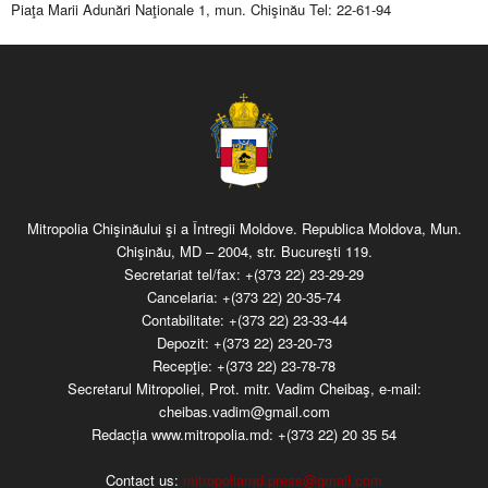
Piaţa Marii Adunări Naţionale 1, mun. Chişinău Tel: 22-61-94
Mitropolia Chişinăului şi a Întregii Moldove. Republica Moldova, Mun.
Chişinău, MD – 2004, str. Bucureşti 119.
Secretariat tel/fax:
+(373 22) 23-29-29
Cancelaria:
+(373 22) 20-35-74
Contabilitate:
+(373 22) 23-33-44
Depozit:
+(373 22) 23-20-73
Recepţie:
+(373 22) 23-78-78
Secretarul Mitropoliei, Prot. mitr. Vadim Cheibaş, e-mail:
cheibas.vadim@gmail.com
Redacția www.mitropolia.md:
+(373 22) 20 35 54
Contact us:
mitropoliamd.press@gmail.com