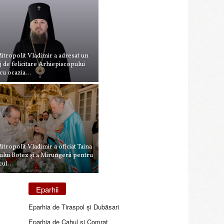
itropolit Vladimir a adresat un
 de felicitare Arhiepiscopului
cu ocazia...
itropolit Vladimir a oficiat Taina
ului Botez și a Mirungerii pentru
ul...
Eparhii
Eparhia de Tiraspol și Dubăsari
Eparhia de Cahul și Comrat