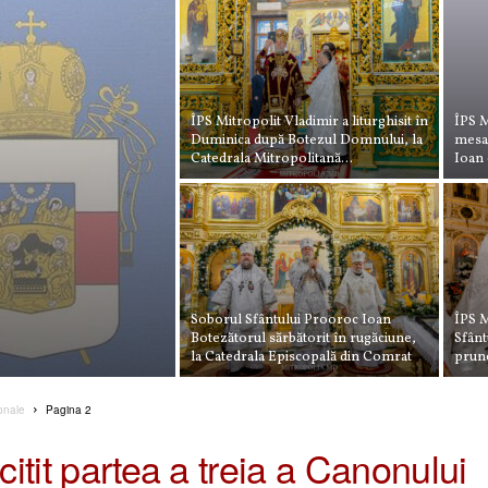
ÎPS Mitropolit Vladimir a liturghisit în
ÎPS M
Duminica după Botezul Domnului, la
mesaj
Catedrala Mitropolitană...
Ioan 
Soborul Sfântului Prooroc Ioan
ÎPS M
Botezătorul sărbătorit în rugăciune,
Sfânt
la Catedrala Episcopală din Comrat
prunc
ionale
Pagina 2
citit partea a treia a Canonului