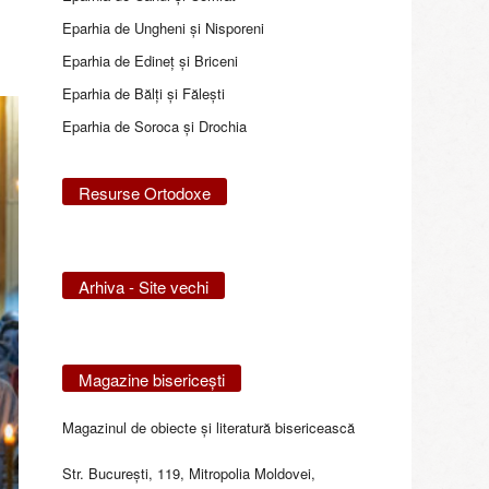
Eparhia de Ungheni și Nisporeni
Eparhia de Edineţ şi Briceni
Eparhia de Bălţi şi Făleşti
Eparhia de Soroca și Drochia
Resurse Ortodoxe
Arhiva - Site vechi
Magazine bisericeşti
Magazinul de obiecte şi literatură bisericească
Str. Bucureşti, 119, Mitropolia Moldovei,