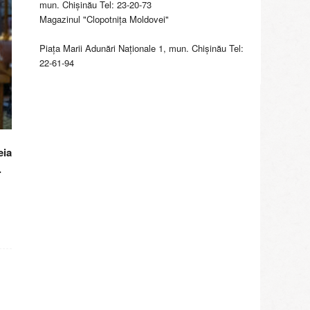
mun. Chişinău Tel: 23-20-73
Magazinul "Clopotniţa Moldovei"
Piaţa Marii Adunări Naţionale 1, mun. Chişinău Tel:
22-61-94
eia
.