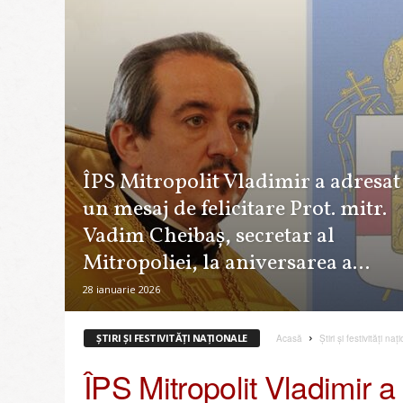
o
l
i
a
C
h
i
ş
i
ÎPS Mitropolit Vladimir a adresat
n
un mesaj de felicitare Prot. mitr.
ă
u
Vadim Cheibaș, secretar al
l
Mitropoliei, la aniversarea a...
u
i
28 ianuarie 2026
ş
i
a
ȘTIRI ȘI FESTIVITĂȚI NAȚIONALE
Acasă
Știri și festivități naț
Î
ÎPS Mitropolit Vladimir a 
n
t