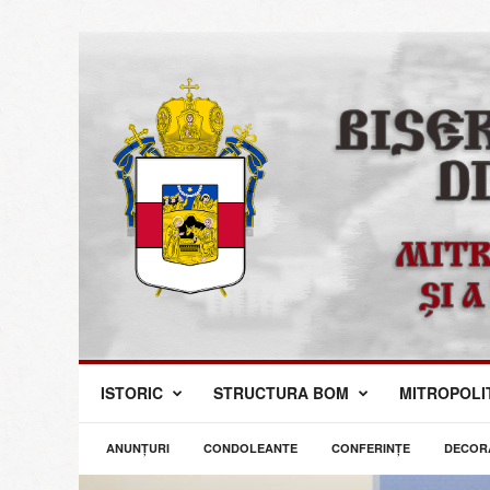
M
ISTORIC
STRUCTURA BOM
MITROPOLI
i
t
r
ANUNŢURI
CONDOLEANTE
CONFERINȚE
DECORA
o
p