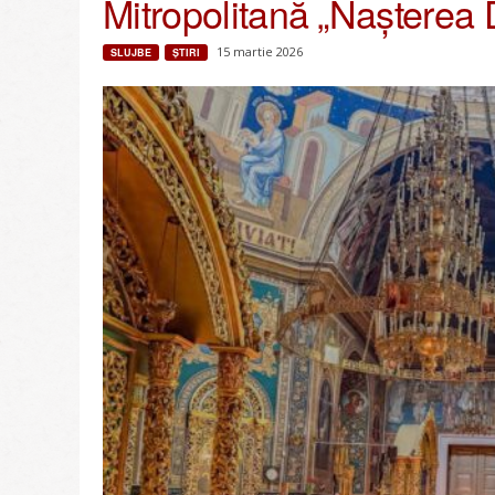
Mitropolitană „Nașterea
15 martie 2026
SLUJBE
ŞTIRI