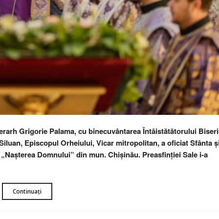
Ierarh Grigorie Palama, cu binecuvântarea Întâistătătorului Biseri
luan, Episcopul Orheiului, Vicar mitropolitan, a oficiat Sfânta ș
„Nașterea Domnului” din mun. Chișinău. Preasfinției Sale i-a
Continuați