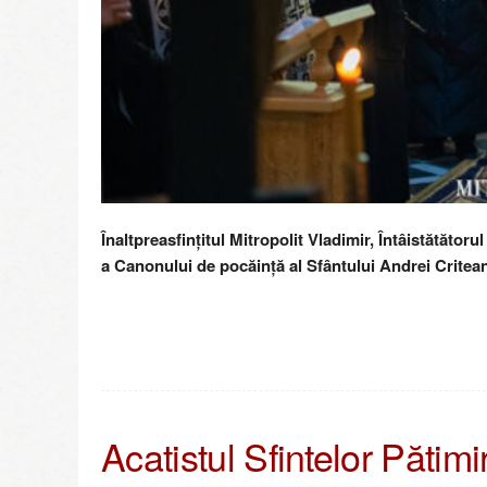
Înaltpreasfințitul Mitropolit Vladimir, Întâistătătoru
a Canonului de pocăință al Sfântului Andrei Critea
Acatistul Sfintelor Pătimi