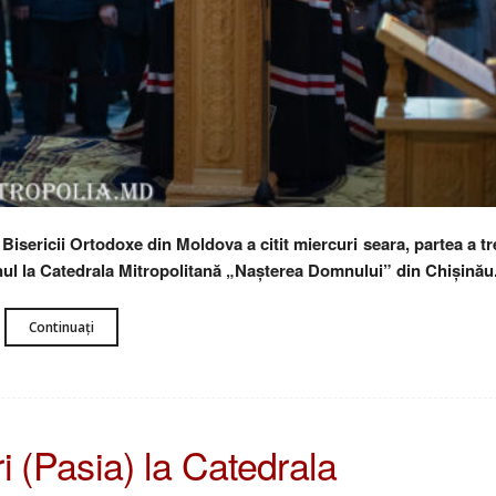
l Bisericii Ortodoxe din Moldova a citit miercuri seara, partea a tr
nul la Catedrala Mitropolitană „Nașterea Domnului” din Chișinău
Continuați
ri (Pasia) la Catedrala