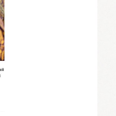
cii
i