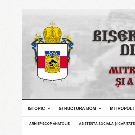
M
ISTORIC
STRUCTURA BOM
MITROPOLI
i
t
r
ARHIEPISCOP ANATOLIE
ASISTENȚĂ SOCIALĂ ȘI CARITATE
o
p