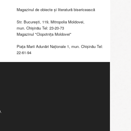
Magazinul de obiecte şi literatură bisericească
Str. Bucureşti, 119, Mitropolia Moldovei,
mun. Chişinău Tel: 23-20-73
Magazinul "Clopotniţa Moldovei"
Piaţa Marii Adunări Naţionale 1, mun. Chişinău Tel:
22-61-94
.