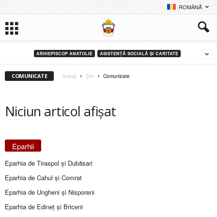
ROMÂNĂ
ARHIEPISCOP ANATOLIE
ASISTENȚĂ SOCIALĂ ȘI CARITATE
COMUNICATE
Acasă
Ştiri
Comunicate
Niciun articol afișat
Eparhii
Eparhia de Tiraspol și Dubăsari
Eparhia de Cahul și Comrat
Eparhia de Ungheni și Nisporeni
Eparhia de Edineţ şi Briceni