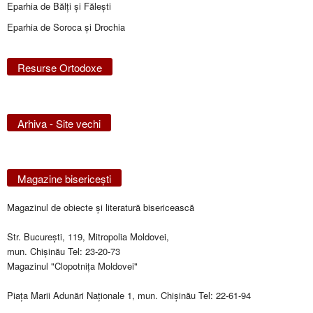
Eparhia de Bălţi şi Făleşti
Eparhia de Soroca și Drochia
Resurse Ortodoxe
Arhiva - Site vechi
Magazine bisericeşti
Magazinul de obiecte şi literatură bisericească
Str. Bucureşti, 119, Mitropolia Moldovei,
mun. Chişinău Tel: 23-20-73
Magazinul "Clopotniţa Moldovei"
Piaţa Marii Adunări Naţionale 1, mun. Chişinău Tel: 22-61-94