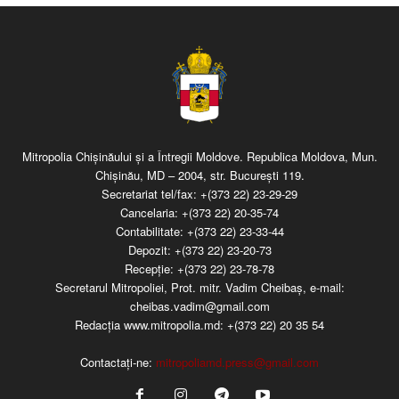
Mitropolia Chişinăului şi a Întregii Moldove. Republica Moldova, Mun.
Chişinău, MD – 2004, str. Bucureşti 119.
Secretariat tel/fax:
+(373 22) 23-29-29
Cancelaria:
+(373 22) 20-35-74
Contabilitate:
+(373 22) 23-33-44
Depozit:
+(373 22) 23-20-73
Recepţie:
+(373 22) 23-78-78
Secretarul Mitropoliei, Prot. mitr. Vadim Cheibaş, e-mail:
cheibas.vadim@gmail.com
Redacția www.mitropolia.md:
+(373 22) 20 35 54
Contactați-ne:
mitropoliamd.press@gmail.com