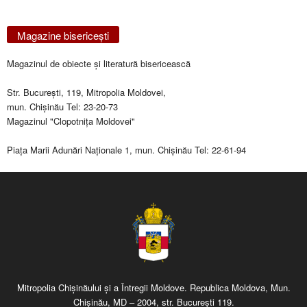
Magazine bisericeşti
Magazinul de obiecte şi literatură bisericească
Str. Bucureşti, 119, Mitropolia Moldovei,
mun. Chişinău Tel: 23-20-73
Magazinul "Clopotniţa Moldovei"
Piaţa Marii Adunări Naţionale 1, mun. Chişinău Tel: 22-61-94
Mitropolia Chişinăului şi a Întregii Moldove. Republica Moldova, Mun.
Chişinău, MD – 2004, str. Bucureşti 119.